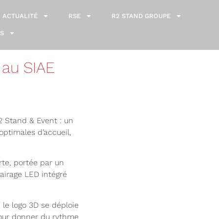
ACTUALITÉ
RSE
R2 STAND GROUPE
S
 au SIAE
 Stand & Event : un
ptimales d’accueil,
orte, portée par un
lairage LED intégré
 le logo 3D se déploie
 pour donner du rythme