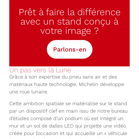
Prêt à faire la différence
avec un stand conçu à
votre image ?
Parlons-en
Un pas vers la Lune
Grâce à son expertise du pneu sans air et des
matériaux haute technologie, Michelin développe
une roue lunaire.
Cette ambition spatiale se matérialise sur le stand
par un dispositif clef en main issu de notre bureau
d’études composé d’un podium où est intégré un
mur et un sol de dalles LED qui projette une vidéo
créée pour l’occasion et qui accueille un « véhicule