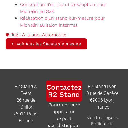
Conception d’un stand d’exception pour
Michelin au S2R
Réalisation d’un stand sur-mesure pour
Michelin au salon Intermat
Tag :
A la une
,
Automobile
← Voir tous les Stands sur mesure
Contactez
R2 Stand &
R2 Stand Lyon
R2 Stand
Event
3 rue de Genève
26 rue de
69006 Lyon,
Pourquoi faire
l’Orillon
France
appel à un
75011 Paris,
Mentions légales
expert
France
Politique de
standiste pour