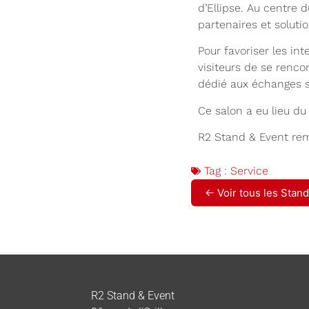
d’Ellipse. Au centre 
partenaires et soluti
Pour favoriser les i
visiteurs de se renco
dédié aux échanges s
Ce salon a eu lieu d
R2 Stand & Event rem
Tag :
Service
← Voir tous les Stan
R2 Stand & Event