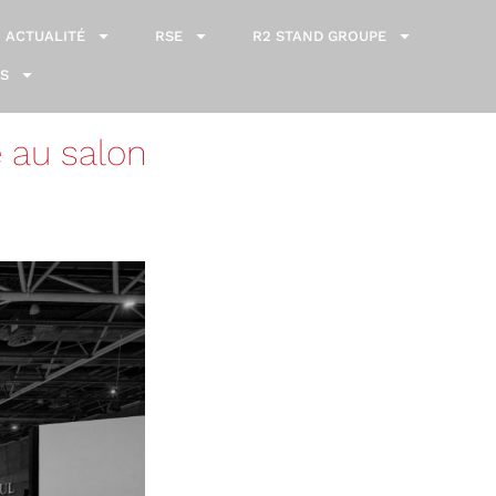
ACTUALITÉ
RSE
R2 STAND GROUPE
S
 au salon