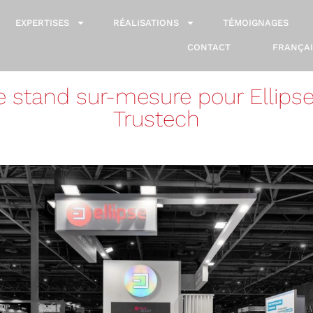
EXPERTISES
RÉALISATIONS
TÉMOIGNAGES
CONTACT
FRANÇAI
e stand sur-mesure pour Ellipse
Trustech