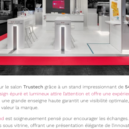
ur le salon
Trustech
grâce à un stand impressionnant de
5
sign épuré et lumineux attire l’attention et offre une expér
e, une grande enseigne haute garantit une visibilité optimale,
 valeur la marque.
nd
est soigneusement pensé pour encourager les échanges. A
 sous vitrine, offrant une présentation élégante de l’innovat