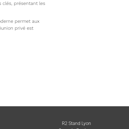
s clés, présentant les
moderne permet aux
éunion privé est
R2 Stand Lyon