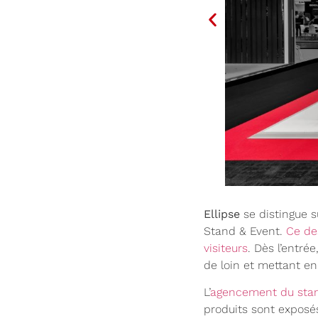
Ellipse
se distingue s
Stand & Event.
Ce de
visiteurs
. Dès l’entré
de loin et mettant en
L’
agencement du sta
produits sont exposés