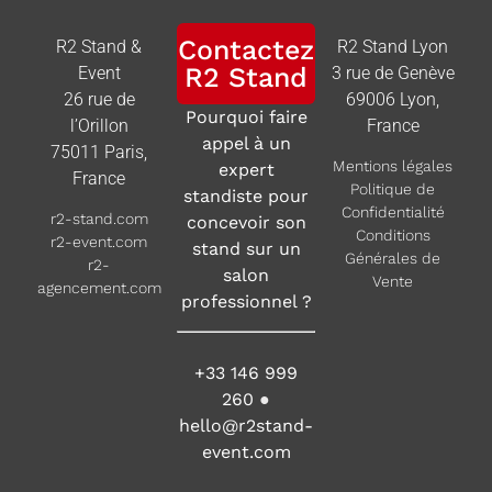
Contactez
R2 Stand &
R2 Stand Lyon
R2 Stand
Event
3 rue de Genève
26 rue de
69006 Lyon,
Pourquoi faire
l’Orillon
France
appel à un
75011 Paris,
Mentions légales
expert
France
Politique de
standiste pour
Confidentialité
r2-stand.com
concevoir son
Conditions
r2-event.com
stand sur un
Générales de
r2-
salon
Vente
agencement.com
professionnel ?
+33 146 999
260
●
hello@r2stand-
event.com