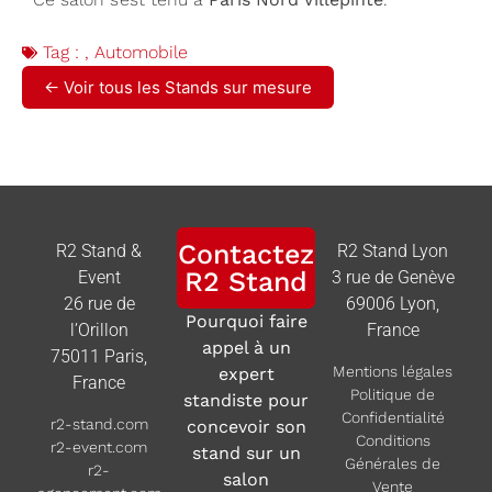
Tag :
,
Automobile
← Voir tous les Stands sur mesure
Contactez
R2 Stand &
R2 Stand Lyon
R2 Stand
Event
3 rue de Genève
26 rue de
69006 Lyon,
Pourquoi faire
l’Orillon
France
appel à un
75011 Paris,
Mentions légales
expert
France
Politique de
standiste pour
Confidentialité
r2-stand.com
concevoir son
Conditions
r2-event.com
stand sur un
Générales de
r2-
salon
Vente