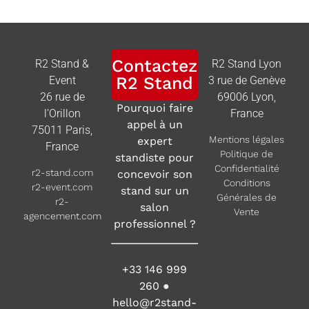
Contactez
R2 Stand &
R2 Stand Lyon
R2 Stand
Event
3 rue de Genève
26 rue de
69006 Lyon,
Pourquoi faire
l’Orillon
France
appel à un
75011 Paris,
Mentions légales
expert
France
Politique de
standiste pour
Confidentialité
r2-stand.com
concevoir son
Conditions
r2-event.com
stand sur un
Générales de
r2-
salon
Vente
agencement.com
professionnel ?
+33 146 999
260
●
hello@r2stand-