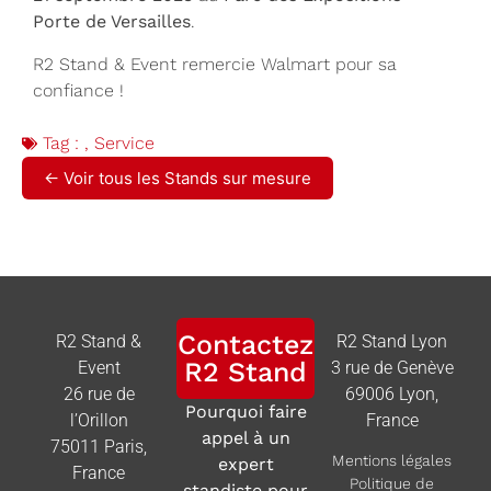
Porte de Versailles
.
R2 Stand & Event remercie Walmart pour sa
confiance !
Tag :
,
Service
← Voir tous les Stands sur mesure
Contactez
R2 Stand &
R2 Stand Lyon
R2 Stand
Event
3 rue de Genève
26 rue de
69006 Lyon,
Pourquoi faire
l’Orillon
France
appel à un
75011 Paris,
Mentions légales
expert
France
Politique de
standiste pour