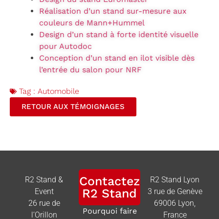
Réalisation d’un stand sur-mesure aux
couleurs de Mann+Hummel
Design d’un stand à forte identité visuelle
pour Autodoc
Conception d’un stand en ilot visible dès
l’entrée du salon pour NRF
Tag :
Automobile
RETOUR AUX TÉMOIGNAGES
Contactez
R2 Stand &
R2 Stand Lyon
R2 Stand
Event
3 rue de Genève
26 rue de
69006 Lyon,
Pourquoi faire
l’Orillon
France