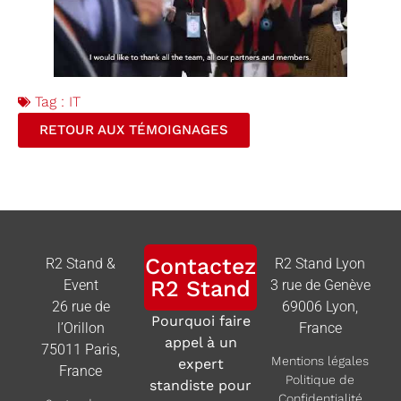
Tag :
IT
RETOUR AUX TÉMOIGNAGES
Contactez
R2 Stand &
R2 Stand Lyon
R2 Stand
Event
3 rue de Genève
26 rue de
69006 Lyon,
Pourquoi faire
l’Orillon
France
appel à un
75011 Paris,
Mentions légales
expert
France
Politique de
standiste pour
Confidentialité