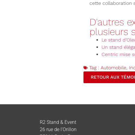
cette collaboration
D'autres 
plusieurs 
Le stand d’Ole
Un stand éléga
Centric mise s
Tag :
Automobile
,
In
RETOUR AUX TÉMO
R2 Stand & Event
26 rue de l’Orillon