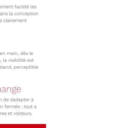
ment facilité les
 Dans la conception
 a clairement
 en main, dès le
a visibilité est
stand, perceptible
hange
in de s’adapter à
n fermée : tout a
es et visiteurs.