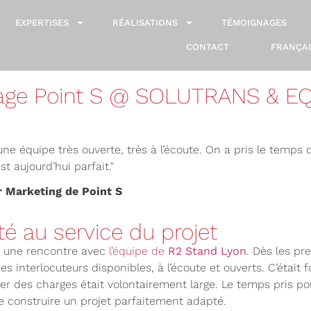
EXPERTISES
RÉALISATIONS
TÉMOIGNAGES
CONTACT
FRANÇAI
age Point S @ SOLUTRANS & E
ne équipe très ouverte, très à l’écoute. On a pris le temps
t aujourd’hui parfait."
r Marketing de Point S
té au service du projet
 une rencontre avec
l’équipe de
R2 Stand Lyon
. Dès les pr
s interlocuteurs disponibles, à l’écoute et ouverts. C’était
ier des charges était volontairement large. Le temps pris 
e construire un projet parfaitement adapté.