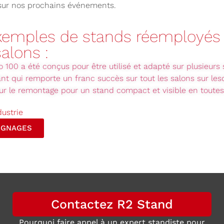
 sur nos prochains événements.
exemples de stands réemployés 
salons :
o 100 a été conçus pour être utilisé et adapté sur plusieurs
nt qui remporte un franc succès sur tout les salons sur les
ur le remontage pour un stand compact et visible en toute
dustrie
IGNAGES
Contactez R2 Stand
Pourquoi faire appel à un expert standiste pour