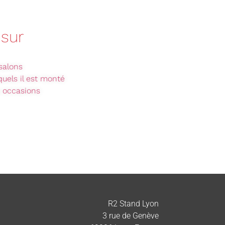
sur
 salons
quels il est monté
s occasions
R2 Stand Lyon
3 rue de Genève