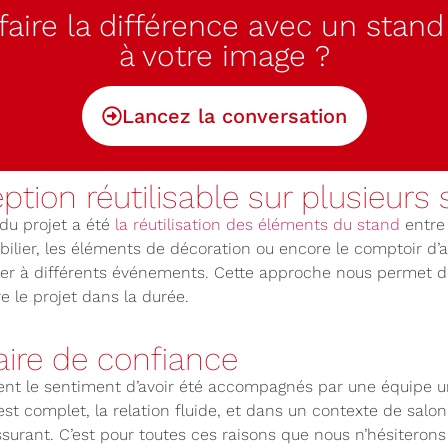
 faire la différence avec un stan
à votre image ?
Lancez la conversation
tion réutilisable sur plusieurs 
du projet a été
la réutilisation des éléments du stand
entre 
ilier, les éléments de décoration ou encore le comptoir d’a
er à différents événements. Cette approche nous permet de
re le projet dans la durée.
ire de confiance
nt le sentiment d’avoir été accompagnés par une équipe uni
 est complet, la relation fluide, et dans un contexte de salon,
ssurant. C’est pour toutes ces raisons que nous n’hésiterons