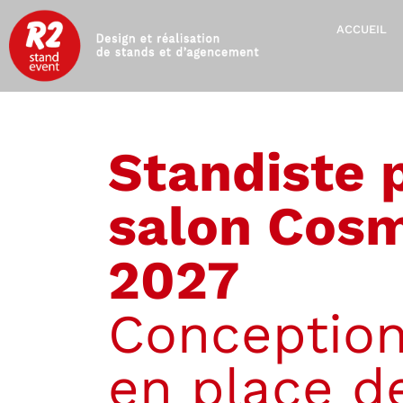
ACCUEIL
Standiste 
salon Cosm
2027
Conception
en place d