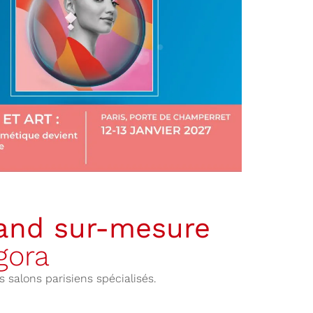
tand sur-mesure
gora
 salons parisiens spécialisés.