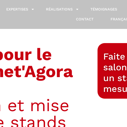
EXPERTISES
RÉALISATIONS
TÉMOIGNAGES
CONTACT
FRANÇAI
pour le
Faite
et'Agora
salo
un st
mesu
 et mise
e stands