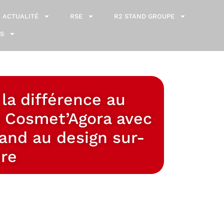
ACTUALITÉ
RSE
R2 STAND GROUPE
S
 la différence au
n Cosmet’Agora avec
and au design sur-
re