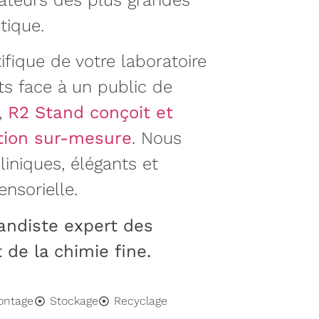
lateurs des plus grandes
ique.
tifique de votre laboratoire
nts face à un public de
,
R2 Stand conçoit et
ition sur-mesure
. Nous
iniques, élégants et
nsorielle.
andiste expert des
de la chimie fine.
ontage
Stockage
Recyclage