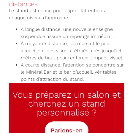
distances
Le stand est conçu pour capter l’attention à
chaque niveau d’approche :
À longue distance, une nouvelle enseigne
suspendue assure un repérage immédiat.
À moyenne distance, les murs et le pilier
accueillent des visuels rétroéclairés jusqu’à 4
mètres de haut pour renforcer l’impact visuel.
À courte distance, l’attention se concentre sur
le Minéral Bar et le bar d’accueil, véritables
points d’attraction du stand.
Vous préparez un salon et
cherchez un stand
personnalisé ?
Parlons-en