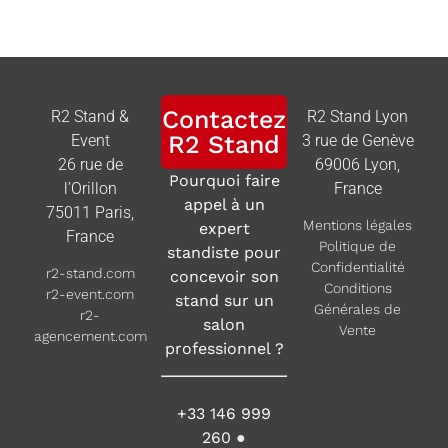
Contactez
R2 Stand &
R2 Stand Lyon
R2 Stand
Event
3 rue de Genève
26 rue de
69006 Lyon,
Pourquoi faire
l’Orillon
France
appel à un
75011 Paris,
Mentions légales
expert
France
Politique de
standiste pour
Confidentialité
r2-stand.com
concevoir son
Conditions
r2-event.com
stand sur un
Générales de
r2-
salon
Vente
agencement.com
professionnel ?
+33 146 999
260
●