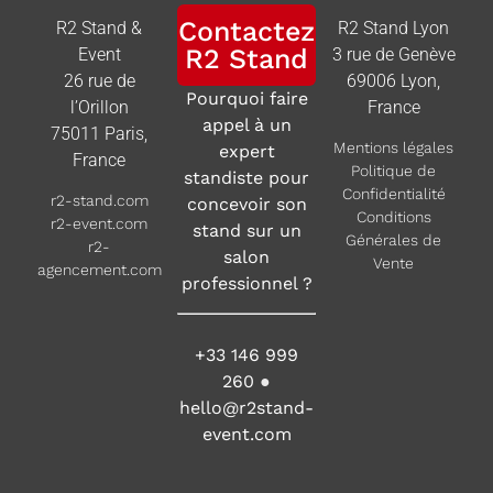
Contactez
R2 Stand &
R2 Stand Lyon
R2 Stand
Event
3 rue de Genève
26 rue de
69006 Lyon,
Pourquoi faire
l’Orillon
France
appel à un
75011 Paris,
Mentions légales
expert
France
Politique de
standiste pour
Confidentialité
r2-stand.com
concevoir son
Conditions
r2-event.com
stand sur un
Générales de
r2-
salon
Vente
agencement.com
professionnel ?
+33 146 999
260
●
hello@r2stand-
event.com