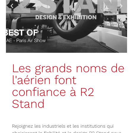
Les grands noms de
l'aérien font
confiance à R2
Stand
Rejoignez les industriels et les institutions qui