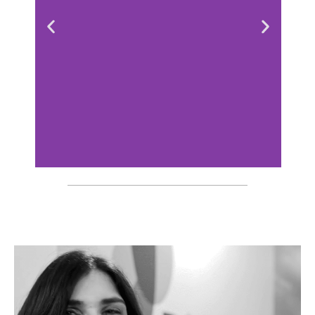
Stand sur-
mesure Konica
Découvrir le stand
sur-mesure