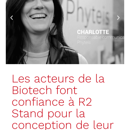
Les acteurs de la
Biotech font
confiance à R2
Stand pour la
conception de leur