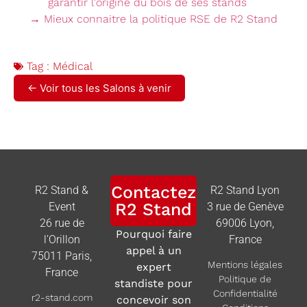
→ Mieux connaitre la politique RSE de R2 Stand
Tag :
Médical
← Voir tous les Salons à venir
Contactez
R2 Stand &
R2 Stand Lyon
R2 Stand
Event
3 rue de Genève
26 rue de
69006 Lyon,
Pourquoi faire
l’Orillon
France
appel à un
75011 Paris,
Mentions légales
expert
France
Politique de
standiste pour
Confidentialité
r2-stand.com
concevoir son