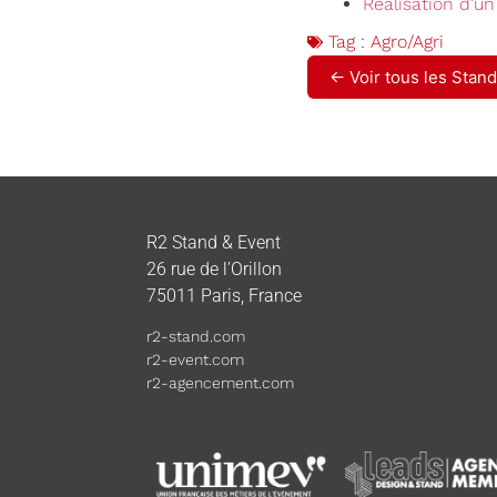
Réalisation d’u
Tag :
Agro/Agri
← Voir tous les Stan
R2 Stand & Event
26 rue de l’Orillon
75011 Paris, France
r2-stand.com
r2-event.com
r2-agencement.com