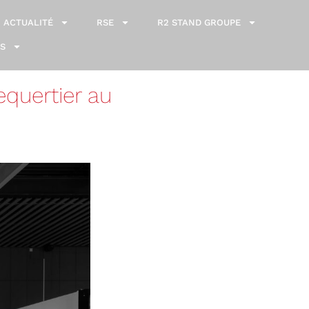
ACTUALITÉ
RSE
R2 STAND GROUPE
S
quertier au