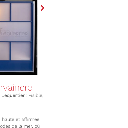
nvaincre
e
Lequertier
: visible,
 haute et affirmée.
codes de la mer, où