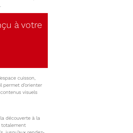
.
nçu à votre
’espace cuisson,
il permet d’orienter
 contenus visuels
la découverte à la
 totalement
s, jusqu’aux rendez-