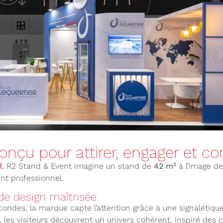
nçu pour attirer, engager et co
d
, R2 Stand & Event imagine un stand de
42 m²
à l’image d
nt professionnel.
de design maîtrisée
ondes, la marque capte l’attention grâce à une signalétique
, les visiteurs découvrent un univers cohérent, inspiré des 