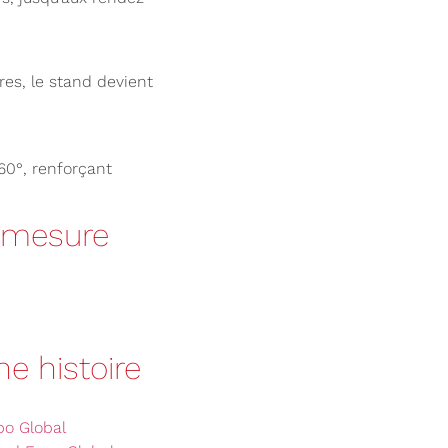
es, le stand devient
60°, renforçant
r-mesure
ne histoire
po Global