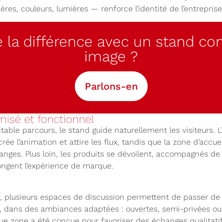
res, couleurs, lumières — renforce l’identité de l’entreprise
re la différence avec un stand co
image ?
Parlons-en
isé et fonctionnel
ble parcours, le stand guide naturellement les visiteurs. L
rée l’animation et attire les flux, tandis que la zone d’accue
nges. Plus loin, les produits se dévoilent, accompagnés de
ngent l’expérience de marque.
f, plusieurs espaces de discussion permettent de passer de 
, dans des ambiances adaptées : ouvertes, semi-privées ou
ue zone a été conçue pour favoriser des échanges qualitatif